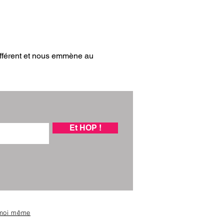
ifférent et nous emmène au 
Et HOP !
oi même