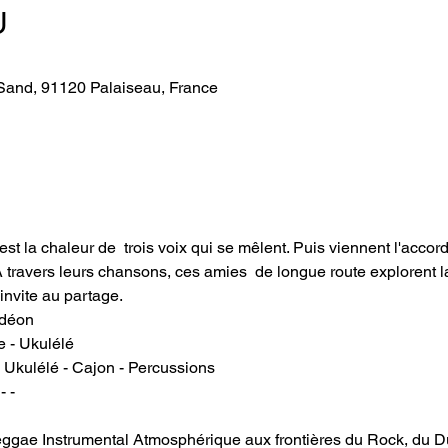
U
Sand, 91120 Palaiseau, France
t la chaleur de  trois voix qui se mêlent. Puis viennent l'accordé
A travers leurs chansons, ces amies  de longue route explorent 
 invite au partage. 
rdéon
re - Ukulélé
- Ukulélé - Cajon - Percussions
 - -
eggae Instrumental Atmosphérique aux frontières du Rock, du D