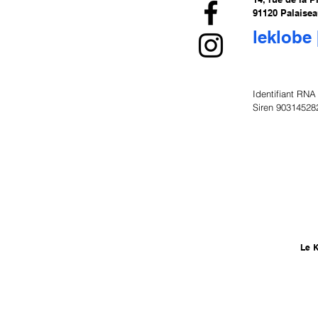
91120 Palaise
leklobe 
Identifiant RN
Siren 90314528
Le 