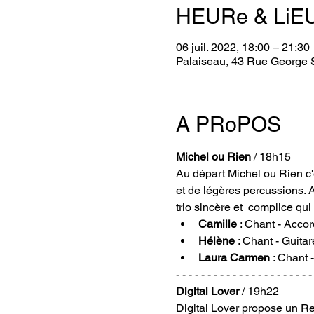
HEURe & LiE
06 juil. 2022, 18:00 – 21:30
Palaiseau, 43 Rue George 
A PRoPOS
Michel ou Rien
 / 18h15
Au départ Michel ou Rien c'es
et de légères percussions. 
trio sincère et  complice qui
Camille
 : Chant - Acco
Hélène
 : Chant - Guita
Laura Carmen
 : Chant 
- - - - - - - - - - - - - - - - - - - - - -
Digital Lover
 / 19h22
Digital Lover propose un R