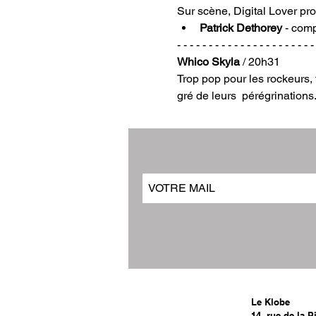
Sur scène, Digital Lover pro
Patrick Dethorey
 - com
- - - - - - - - - - - - - - - - - - - - - -
Whico Skyla
 / 20h31
Trop pop pour les rockeurs,
gré de leurs  pérégrinations
Le Klobe
14, rue de la P