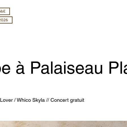
obE
2026
e à Palaiseau P
l Lover / Whico Skyla // Concert gratuit