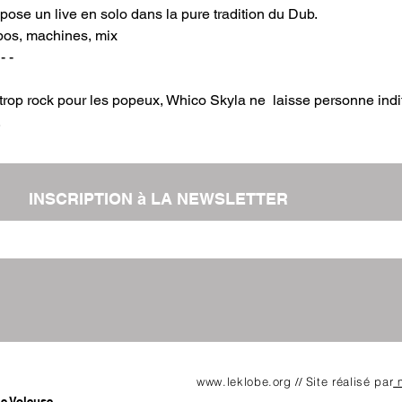
pose un live en solo dans la pure tradition du Dub.
pos, machines, mix
 - -
 trop rock pour les popeux, Whico Skyla ne  laisse personne ind
.
INSCRIPTION à LA NEWSLETTER
www.leklobe.org
Site réalisé par
m
//
ie Voleuse