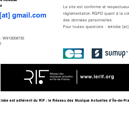
au
Le site est conforme et respectueu
[at] gmail.com
réglementation RGPD quant à la col
des données personnelles.
Pour toutes questions : leklobe [at
A : W913008735
2
Klobe est adhérent du RiF : le Réseau des Musique Actuelles d'Île-de-Fr