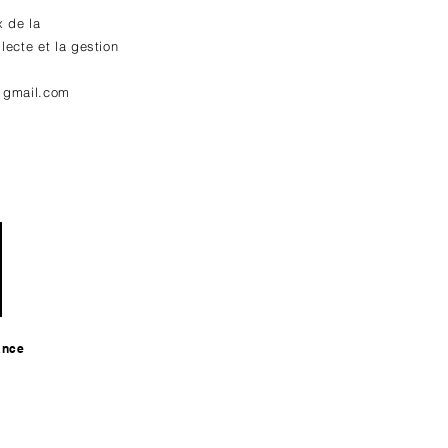
x de la
lecte et la gestion
] gmail.com
ance