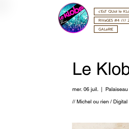
c'EsT QUoI le KL
RiVaGES #4 /// 
GALeRIE
Le Klob
mer. 06 juil.
  |  
Palaiseau
// Michel ou rien / Digita